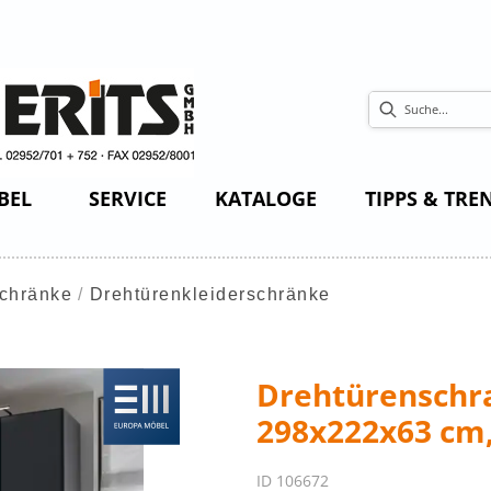
BEL
SERVICE
KATALOGE
TIPPS & TRE
schränke
Drehtürenkleiderschränke
Drehtürenschra
298x222x63 cm,
ID 106672