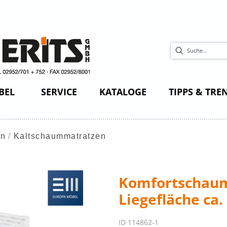
BEL
SERVICE
KATALOGE
TIPPS & TRE
en
Kaltschaummatratzen
Komfortschaum
Liegefläche ca
ID 114862-1