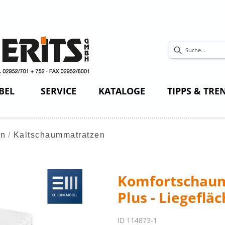
BEL
SERVICE
KATALOGE
TIPPS & TRE
en
Kaltschaummatratzen
Komfortschaum
Plus - Liegeflä
ID 114873-1