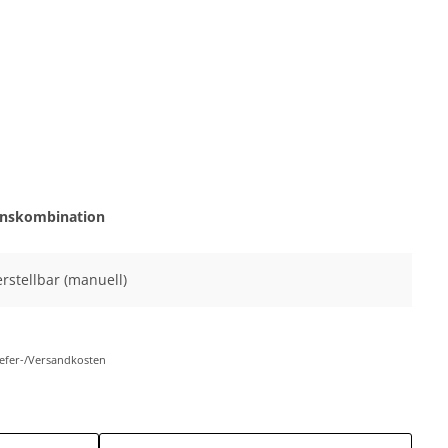
onskombination
erstellbar (manuell)
Liefer-/Versandkosten